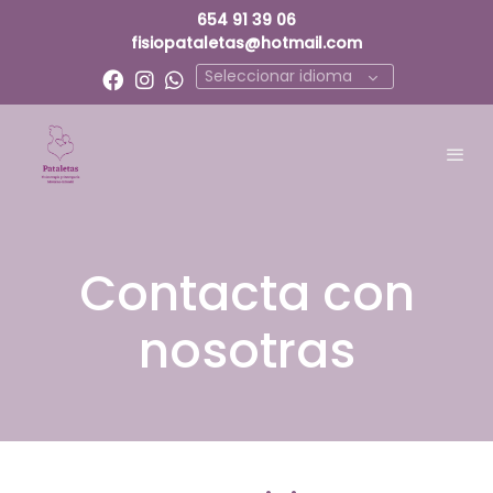
654 91 39 06
fisiopataletas@hotmail.com
Seleccionar idioma
Contacta con
nosotras