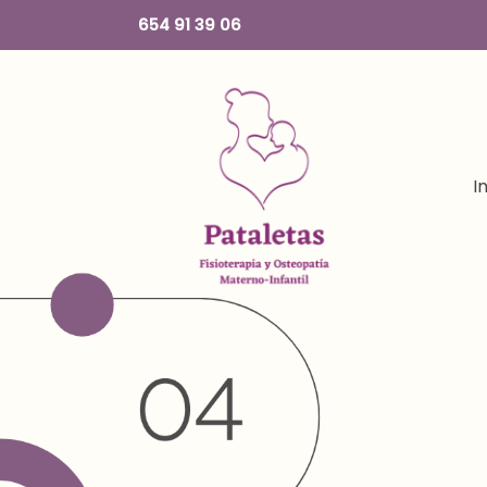
654 91 39 06
I