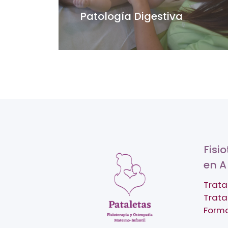
Patología Digestiva
Fisi
en A
Trata
Trata
Form