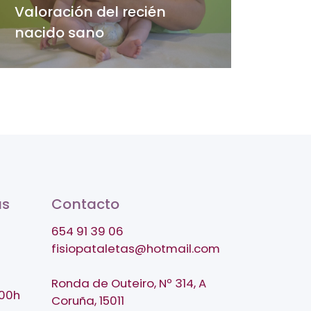
Valoración del recién
nacido sano
as
Contacto
654 91 39 06
fisiopataletas@hotmail.com
Ronda de Outeiro, Nº 314, A
:00h
Coruña, 15011