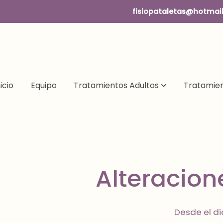
fisiopataletas@hotmai
nicio
Equipo
Tratamientos Adultos
Tratamien
Alteracio
Desde el di